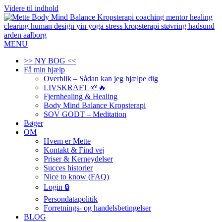
Videre til indhold
MENU
>> NY BOG <<
Få min hjælp
Overblik – Sådan kan jeg hjælpe dig
LIVSKRAFT 🌱🔥
Fjernhealing & Healing
Body Mind Balance Kropsterapi
SOV GODT – Meditation
Bøger
OM
Hvem er Mette
Kontakt & Find vej
Priser & Kerneydelser
Succes historier
Nice to know (FAQ)
Login 🔒
Persondatapolitik
Forretnings- og handelsbetingelser
BLOG