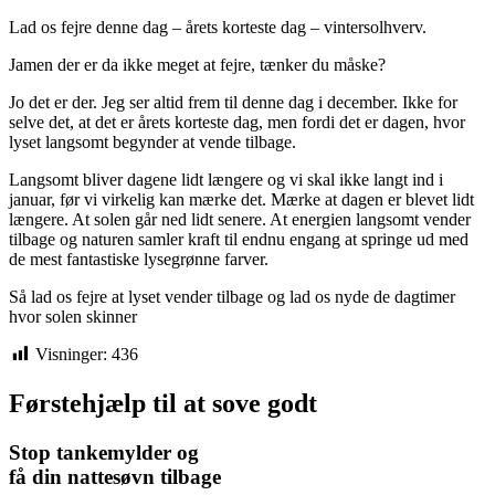
Lad os fejre denne dag – årets korteste dag – vintersolhverv.
Jamen der er da ikke meget at fejre, tænker du måske?
Jo det er der. Jeg ser altid frem til denne dag i december. Ikke for
selve det, at det er årets korteste dag, men fordi det er dagen, hvor
lyset langsomt begynder at vende tilbage.
Langsomt bliver dagene lidt længere og vi skal ikke langt ind i
januar, før vi virkelig kan mærke det. Mærke at dagen er blevet lidt
længere. At solen går ned lidt senere. At energien langsomt vender
tilbage og naturen samler kraft til endnu engang at springe ud med
de mest fantastiske lysegrønne farver.
Så lad os fejre at lyset vender tilbage og lad os nyde de dagtimer
hvor solen skinner
Visninger:
436
Førstehjælp til at sove godt
Stop tankemylder og
få din nattesøvn tilbage