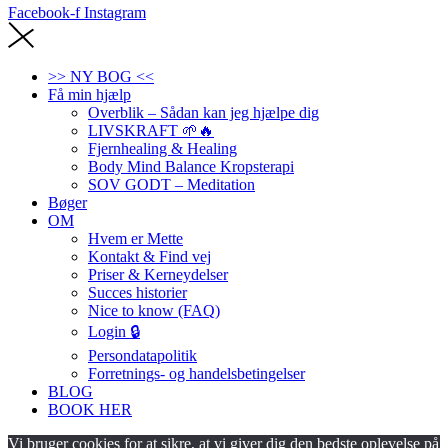
Facebook-f
Instagram
>> NY BOG <<
Få min hjælp
Overblik – Sådan kan jeg hjælpe dig
LIVSKRAFT 🌱🔥
Fjernhealing & Healing
Body Mind Balance Kropsterapi
SOV GODT – Meditation
Bøger
OM
Hvem er Mette
Kontakt & Find vej
Priser & Kerneydelser
Succes historier
Nice to know (FAQ)
Login 🔒
Persondatapolitik
Forretnings- og handelsbetingelser
BLOG
BOOK HER
Vi bruger cookies for at sikre, at vi giver dig den bedste oplevelse på