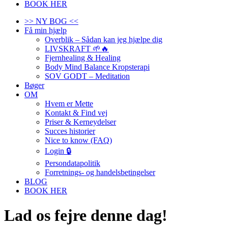
BOOK HER
>> NY BOG <<
Få min hjælp
Overblik – Sådan kan jeg hjælpe dig
LIVSKRAFT 🌱🔥
Fjernhealing & Healing
Body Mind Balance Kropsterapi
SOV GODT – Meditation
Bøger
OM
Hvem er Mette
Kontakt & Find vej
Priser & Kerneydelser
Succes historier
Nice to know (FAQ)
Login 🔒
Persondatapolitik
Forretnings- og handelsbetingelser
BLOG
BOOK HER
Lad os fejre denne dag!