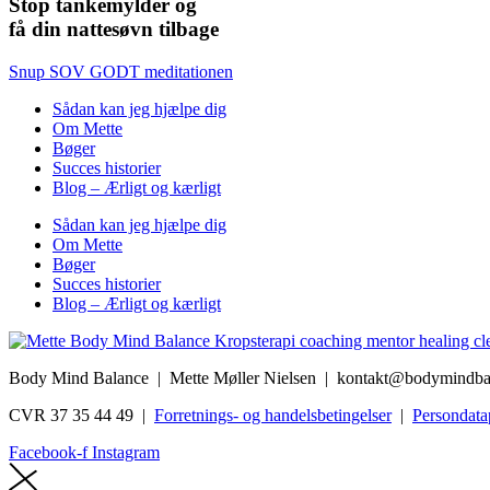
Stop tankemylder og
få din nattesøvn tilbage
Snup SOV GODT meditationen
Sådan kan jeg hjælpe dig
Om Mette
Bøger
Succes historier
Blog – Ærligt og kærligt
Sådan kan jeg hjælpe dig
Om Mette
Bøger
Succes historier
Blog – Ærligt og kærligt
Body Mind Balance | Mette Møller Nielsen
| kontakt@bodymindba
CVR 37 35 44 49 |
Forretnings- og handelsbetingelser
|
Persondatap
Facebook-f
Instagram