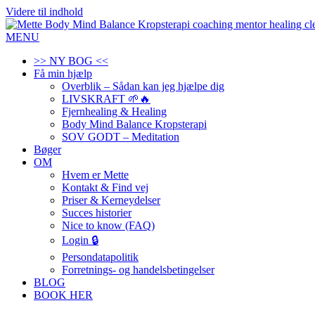
Videre til indhold
MENU
>> NY BOG <<
Få min hjælp
Overblik – Sådan kan jeg hjælpe dig
LIVSKRAFT 🌱🔥
Fjernhealing & Healing
Body Mind Balance Kropsterapi
SOV GODT – Meditation
Bøger
OM
Hvem er Mette
Kontakt & Find vej
Priser & Kerneydelser
Succes historier
Nice to know (FAQ)
Login 🔒
Persondatapolitik
Forretnings- og handelsbetingelser
BLOG
BOOK HER