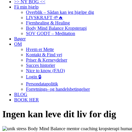
>> NY BOG <<
Få min hjælp
Overblik – Sådan kan jeg hjælpe dig
LIVSKRAFT 🌱🔥
Fjernhealing & Healing
Body Mind Balance Kropsterapi
SOV GODT – Meditation
Bøger
OM
Hvem er Mette
Kontakt & Find vej
Priser & Kerneydelser
Succes historier
Nice to know (FAQ)
Login 🔒
Persondatapolitik
Forretnings- og handelsbetingelser
BLOG
BOOK HER
Ingen kan leve dit liv for dig