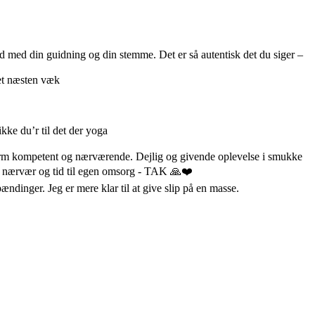
ild med din guidning og din stemme. Det er så autentisk det du siger –
det næsten væk
ikke du’r til det der yoga
rm kompetent og nærværende. Dejlig og givende oplevelse i smukke
o, nærvær og tid til egen omsorg - TAK 🙏❤️
pændinger. Jeg er mere klar til at give slip på en masse.