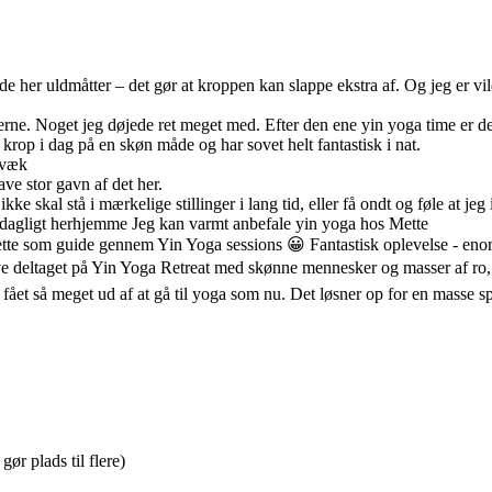
å de her uldmåtter – det gør at kroppen kan slappe ekstra af. Og jeg er v
derne. Noget jeg døjede ret meget med. Efter den ene yin yoga time er 
krop i dag på en skøn måde og har sovet helt fantastisk i nat.
 væk
e stor gavn af det her.
ke skal stå i mærkelige stillinger i lang tid, eller få ondt og føle at jeg 
t dagligt herhjemme Jeg kan varmt anbefale yin yoga hos Mette
te som guide gennem Yin Yoga sessions 😀 Fantastisk oplevelse - eno
have deltaget på Yin Yoga Retreat med skønne mennesker og masser af r
rig fået så meget ud af at gå til yoga som nu. Det løsner op for en masse s
ør plads til flere)