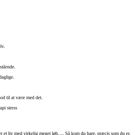
lv.
stående.
daglige.
od til at være med det.
fter et liv med virkelig meget løb…. Så kom du bare, præcis som du er.