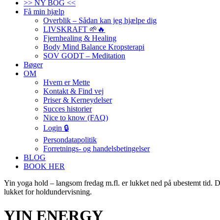
>> NY BOG <<
Få min hjælp
Overblik – Sådan kan jeg hjælpe dig
LIVSKRAFT 🌱🔥
Fjernhealing & Healing
Body Mind Balance Kropsterapi
SOV GODT – Meditation
Bøger
OM
Hvem er Mette
Kontakt & Find vej
Priser & Kerneydelser
Succes historier
Nice to know (FAQ)
Login 🔒
Persondatapolitik
Forretnings- og handelsbetingelser
BLOG
BOOK HER
Yin yoga hold – langsom fredag m.fl. er lukket ned på ubestemt tid. D
lukket for holdundervisning.
YIN ENERGY