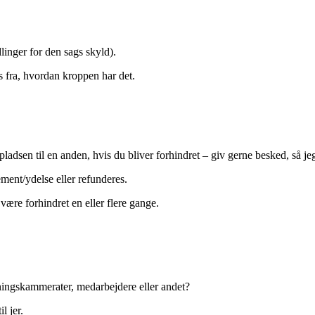
linger for den sags skyld).
s fra, hvordan kroppen har det.
ladsen til en anden, hvis du bliver forhindret – giv gerne besked, så 
ement/ydelse eller refunderes.
være forhindret en eller flere gange.
æningskammerater, medarbejdere eller andet?
l jer.