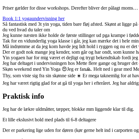
Priser gælder for disse workshops. Derefter bliver der pålagt moms…
Book 1:1 yogaundervisning her
Så fantastisk med 3t yin yoga, tiden bare fløj afsted. Skønt at ligge p
du ved hvad du taler om
Jeg kunne næsten ikke holde de første stillinger ud pga krampe i fød
Tak for en vidunderlig yoga klasse i går, jeg kan mærke det i hele min 
Må indrømme at da jeg kom havde jeg lidt hold i ryggen og nu er det
Der er godt nok mange jeg kender, som går og har ondt, som kunne hav
Yin yogaen har for mig været et dejligt og trygt bekendtskab fordi jeg ik
Jeg har deltaget i undervisningen hos Mette flere gange og bruger de
Skøn weekend med Yin Yoga 😍Jeg er fan🙏. Helt ned i gear med Met
Thy, som viste sig fra sin skønne side ☀️ Er mega taknemlig for at 
Jeg har været rigtig glad for at gå til yoga her i efteråret. Jeg har ald
Praktisk info
Jeg har de lækre uldmåtter, tæpper, blokke mm liggende klar til dig.
Et lille ekslusivt hold med plads til 6-8 deltagere
Der er parkering lige uden for døren (kør gerne helt ind i carporten og g