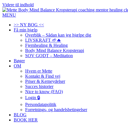
Videre til indhold
MENU
>> NY BOG <<
Få min hjælp
Overblik – Sådan kan jeg hjælpe dig
LIVSKRAFT 🌱🔥
Fjernhealing & Healing
Body Mind Balance Kropsterapi
SOV GODT – Meditation
Bøger
OM
Hvem er Mette
Kontakt & Find vej
Priser & Kerneydelser
Succes historier
Nice to know (FAQ)
Login 🔒
Persondatapolitik
Forretnings- og handelsbetingelser
BLOG
BOOK HER