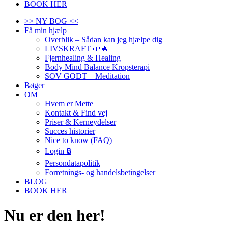
BOOK HER
>> NY BOG <<
Få min hjælp
Overblik – Sådan kan jeg hjælpe dig
LIVSKRAFT 🌱🔥
Fjernhealing & Healing
Body Mind Balance Kropsterapi
SOV GODT – Meditation
Bøger
OM
Hvem er Mette
Kontakt & Find vej
Priser & Kerneydelser
Succes historier
Nice to know (FAQ)
Login 🔒
Persondatapolitik
Forretnings- og handelsbetingelser
BLOG
BOOK HER
Nu er den her!