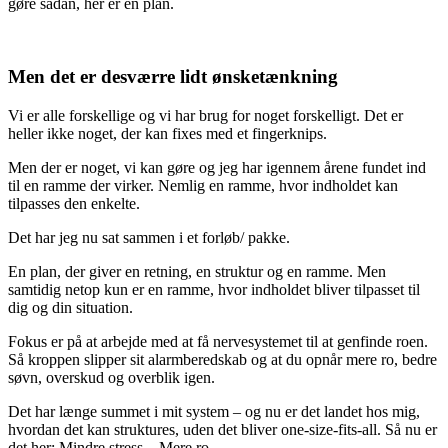
gøre sådan, her er en plan.
Men det er desværre lidt ønsketænkning
Vi er alle forskellige og vi har brug for noget forskelligt. Det er
heller ikke noget, der kan fixes med et fingerknips.
Men der er noget, vi kan gøre og jeg har igennem årene fundet ind
til en ramme der virker. Nemlig en ramme, hvor indholdet kan
tilpasses den enkelte.
Det har jeg nu sat sammen i et forløb/ pakke.
En plan, der giver en retning, en struktur og en ramme. Men
samtidig netop kun er en ramme, hvor indholdet bliver tilpasset til
dig og din situation.
Fokus er på at arbejde med at få nervesystemet til at genfinde roen.
Så kroppen slipper sit alarmberedskab og at du opnår mere ro, bedre
søvn, overskud og overblik igen.
Det har længe summet i mit system – og nu er det landet hos mig,
hvordan det kan struktures, uden det bliver one-size-fits-all. Så nu er
det her: Mindre stress – Mere ro