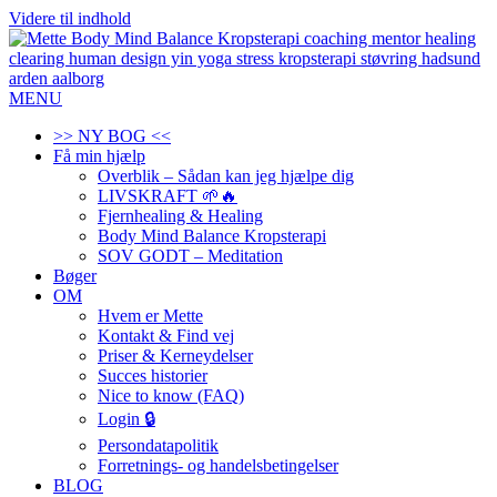
Videre til indhold
MENU
>> NY BOG <<
Få min hjælp
Overblik – Sådan kan jeg hjælpe dig
LIVSKRAFT 🌱🔥
Fjernhealing & Healing
Body Mind Balance Kropsterapi
SOV GODT – Meditation
Bøger
OM
Hvem er Mette
Kontakt & Find vej
Priser & Kerneydelser
Succes historier
Nice to know (FAQ)
Login 🔒
Persondatapolitik
Forretnings- og handelsbetingelser
BLOG