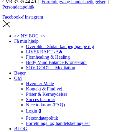
CVR 37 35 44 49 |
Forretnings- og handelsbetingelser
|
Persondatapolitik
Facebook-f
Instagram
>> NY BOG <<
Få min hjælp
Overblik – Sådan kan jeg hjælpe dig
LIVSKRAFT 🌱🔥
Fjernhealing & Healing
Body Mind Balance Kropsterapi
SOV GODT – Meditation
Bøger
OM
Hvem er Mette
Kontakt & Find vej
Priser & Kerneydelser
Succes historier
Nice to know (FAQ)
Login 🔒
Persondatapolitik
Forretnings- og handelsbetingelser
BLOG