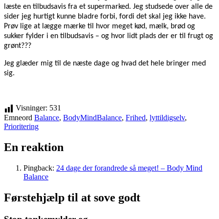
læste en tilbudsavis fra et supermarked. Jeg studsede over alle de
sider jeg hurtigt kunne bladre forbi, fordi det skal jeg ikke have.
Prøv lige at lægge mærke til hvor meget kød, mælk, brød og
sukker fylder i en tilbudsavis – og hvor lidt plads der er til frugt og
grønt???
Jeg glæder mig til de næste dage og hvad det hele bringer med
sig.
Visninger:
531
Emneord
Balance
,
BodyMindBalance
,
Frihed
,
lyttildigselv
,
Prioritering
En reaktion
Pingback:
24 dage der forandrede så meget! – Body Mind
Balance
Førstehjælp til at sove godt