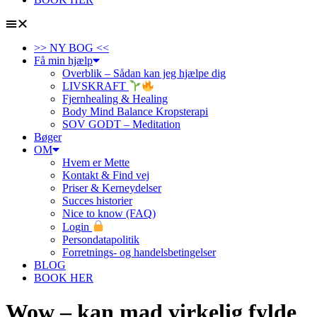
>> NY BOG <<
Få min hjælp
Overblik – Sådan kan jeg hjælpe dig
LIVSKRAFT
Fjernhealing & Healing
Body Mind Balance Kropsterapi
SOV GODT – Meditation
Bøger
OM
Hvem er Mette
Kontakt & Find vej
Priser & Kerneydelser
Succes historier
Nice to know (FAQ)
Login
Persondatapolitik
Forretnings- og handelsbetingelser
BLOG
BOOK HER
Wow – kan mad virkelig fylde