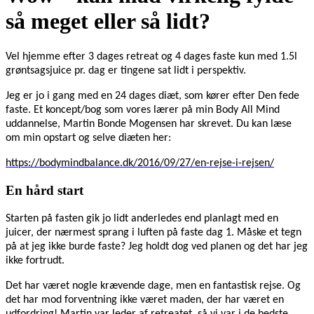
så meget eller så lidt?
Vel hjemme efter 3 dages retreat og 4 dages faste kun med 1.5l
grøntsagsjuice pr. dag er tingene sat lidt i perspektiv.
Jeg er jo i gang med en 24 dages diæt, som kører efter Den fede
faste. Et koncept/bog som vores lærer på min Body All Mind
uddannelse, Martin Bonde Mogensen har skrevet. Du kan læse
om min opstart og selve diæten her:
https://bodymindbalance.dk/2016/09/27/en-rejse-i-rejsen/
En hård start
Starten på fasten gik jo lidt anderledes end planlagt med en
juicer, der nærmest sprang i luften på faste dag 1. Måske et tegn
på at jeg ikke burde faste? Jeg holdt dog ved planen og det har jeg
ikke fortrudt.
Det har været nogle krævende dage, men en fantastisk rejse. Og
det har mod forventning ikke været maden, der har været en
udfordring! Martin var leder af retreatet, så vi var i de bedste