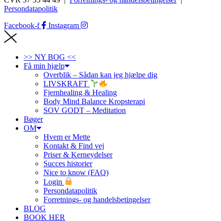
Persondatapolitik
Facebook-f
Instagram
>> NY BOG <<
Få min hjælp
Overblik – Sådan kan jeg hjælpe dig
LIVSKRAFT
Fjernhealing & Healing
Body Mind Balance Kropsterapi
SOV GODT – Meditation
Bøger
OM
Hvem er Mette
Kontakt & Find vej
Priser & Kerneydelser
Succes historier
Nice to know (FAQ)
Login
Persondatapolitik
Forretnings- og handelsbetingelser
BLOG
BOOK HER