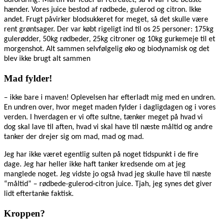
hænder. Vores juice bestod af rødbede, gulerod og citron. Ikke
andet. Frugt påvirker blodsukkeret for meget, så det skulle være
rent grøntsager. Der var købt rigeligt ind til os 25 personer: 175kg
gulerødder, 50kg rødbeder, 25kg citroner og 10kg gurkemeje til et
morgenshot. Alt sammen selvfølgelig øko og biodynamisk og det
blev ikke brugt alt sammen
Mad fylder!
– ikke bare i maven! Oplevelsen har efterladt mig med en undren.
En undren over, hvor meget maden fylder i dagligdagen og i vores
verden. I hverdagen er vi ofte sultne, tænker meget på hvad vi
dog skal lave til aften, hvad vi skal have til næste måltid og andre
tanker der drejer sig om mad, mad og mad.
Jeg har ikke været egentlig sulten på noget tidspunkt i de fire
dage. Jeg har heller ikke haft tanker kredsende om at jeg
manglede noget. Jeg vidste jo også hvad jeg skulle have til næste
“måltid” – rødbede-gulerod-citron juice. Tjah, jeg synes det giver
lidt eftertanke faktisk.
Kroppen?