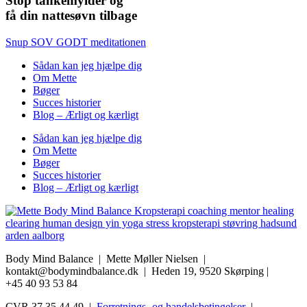
Stop tankemylder og
få din nattesøvn tilbage
Snup SOV GODT meditationen
Sådan kan jeg hjælpe dig
Om Mette
Bøger
Succes historier
Blog – Ærligt og kærligt
Sådan kan jeg hjælpe dig
Om Mette
Bøger
Succes historier
Blog – Ærligt og kærligt
Body Mind Balance | Mette Møller Nielsen
|
kontakt@bodymindbalance.dk |
Heden 19, 9520 Skørping |
+45 40 93 53 84
CVR 37 35 44 49 |
Forretnings- og handelsbetingelser
|