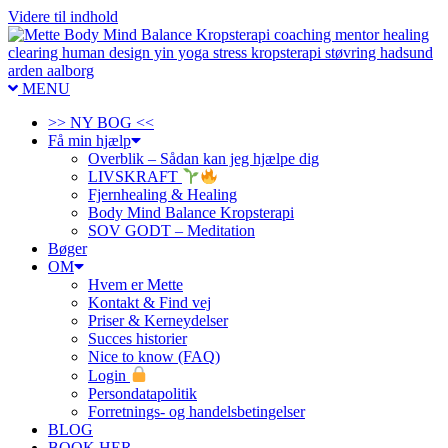
Videre til indhold
MENU
>> NY BOG <<
Få min hjælp
Overblik – Sådan kan jeg hjælpe dig
LIVSKRAFT
Fjernhealing & Healing
Body Mind Balance Kropsterapi
SOV GODT – Meditation
Bøger
OM
Hvem er Mette
Kontakt & Find vej
Priser & Kerneydelser
Succes historier
Nice to know (FAQ)
Login
Persondatapolitik
Forretnings- og handelsbetingelser
BLOG
BOOK HER