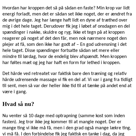
Hvordan har kroppen det så på sådan en faste? Min krop var lidt
energi forladt, men det er sådan set ikke noget, der er ændret fra
de øvrige dage. Jeg har længe haft lidt en dyne af træthed over
mig i det hele taget. Derudover fik jeg i løbet af onsdagen en del
spændinger i nakke, skuldre og ryg. Ikke et tegn på at kroppen
reagerer på noget af det den får, men nok nærmere noget den
plejer at få, som den ikke har godt af – En god udrensning i det
hele taget. Disse spændinger fortsatte sådan set mere eller
mindre til lørdag, hvor de endelig blev afspændt. Men kroppen
har føltes mæt og jeg har haft en form for lethed i kroppen.
Det hårde ved retreatet var faktisk bare den træning og relativ
hårde udrensende massage vi fik en del af. Vi var i gang fra tidligt
til sent, men så var der heller ikke tid til at tænke på andet end at
være i gang.
Hvad så nu?
Nu venter så 10 dage med optrapning (samme kost som inden
fasten). Jeg tror ikke jeg kommer til at mangle noget. Der er
mange ting vi ikke må få, men i den grad også mange lækre ting,
vi må få. I den forbindelse fik jeg faktisk en tanke i dag, da jeg