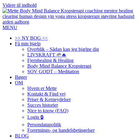
Videre til indhold
MENU
>> NY BOG <<
Få min hjælp
Overblik – Sådan kan jeg hjælpe dig
LIVSKRAFT 🌱🔥
Fjernhealing & Healing
Body Mind Balance Kropsterapi
SOV GODT – Meditation
Bøger
OM
Hvem er Mette
Kontakt & Find vej
Priser & Kerneydelser
Succes historier
Nice to know (FAQ)
Login 🔒
Persondatapolitik
Forretnings- og handelsbetingelser
BLOG