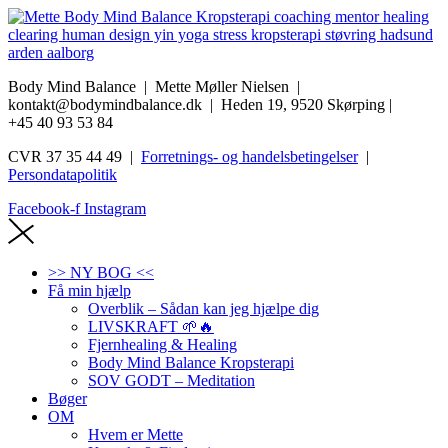
Body Mind Balance | Mette Møller Nielsen
|
kontakt@bodymindbalance.dk |
Heden 19, 9520 Skørping |
+45 40 93 53 84
CVR 37 35 44 49 |
Forretnings- og handelsbetingelser
|
Persondatapolitik
Facebook-f
Instagram
>> NY BOG <<
Få min hjælp
Overblik – Sådan kan jeg hjælpe dig
LIVSKRAFT 🌱🔥
Fjernhealing & Healing
Body Mind Balance Kropsterapi
SOV GODT – Meditation
Bøger
OM
Hvem er Mette