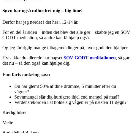
Søvn har også udfordret mig – big time!
Derfor har jeg nørdet i det her i 12-14 år.
For en del år siden – inden det blev det alle gør – skabte jeg en SOV
GODT meditation, så andre kan få hjælp også.
Og jeg får rigtig mange tilbagemeldinger på, hvor godt den hjælper.
Hvis ikke du allerede har hapset
SOV GODT meditationen
, så gør
det nu – så den også kan hjælpe dig.
Fun facts omkring søvn
Du har glemt 50% af dine drømme, 5 minutter efter du
vågner?
Søvnmangel slår dig hurtigere ihjel end mangel på mad?
Verdensrekorden i at holde sig vågen er på næsten 11 døgn?
Kærlig hilsen
Mette
Body Mind Balance