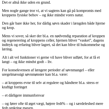
Det er altså ikke uden en grund.
Men nogle gange tror vi, at vi sagtens kan gå på kompromis med
kroppens fysiske behov – og ikke mindst vores natur.
Den går bare ikke her, for dårlig søvn skader i længden både hjerne
og krop.
Mens vi sover, så sker der bl.a. en nødvendig reparation af kroppen
og regenerering af kroppens celler, hjernen bliver “vasket”, dagens
indtryk og erfaring bliver lagret, så det kan blive til hukommelse og
læring.
Alt i alt vel funktioner vi gerne vil have bliver udført, for at få et
langt – og ikke mindst godt – liv.
For konsekvensen af længere perioder af søvnmangel – eller
uregelmæssigt søvnmønster kan bl.a. være:
– at kroppens evne til selv at regulere og håndtere bl.a. stress er
kraftigt forringet
– et dårligere immunforsvar
– og fører ofte til øget vægt, højere fedt% – og i særdeleshed mere
fedt omkring maven.