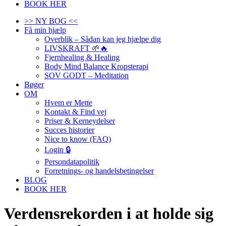
BOOK HER
>> NY BOG <<
Få min hjælp
Overblik – Sådan kan jeg hjælpe dig
LIVSKRAFT 🌱🔥
Fjernhealing & Healing
Body Mind Balance Kropsterapi
SOV GODT – Meditation
Bøger
OM
Hvem er Mette
Kontakt & Find vej
Priser & Kerneydelser
Succes historier
Nice to know (FAQ)
Login 🔒
Persondatapolitik
Forretnings- og handelsbetingelser
BLOG
BOOK HER
Verdensrekorden i at holde sig