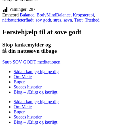
Visninger:
287
Emneord
Balance
,
BodyMindBalance
,
Kropsterapi
,
nårbatterieterfladt
,
sov godt
,
stres
,
søvn
,
Træt
,
Træthed
Førstehjælp til at sove godt
Stop tankemylder og
få din nattesøvn tilbage
Snup SOV GODT meditationen
Sådan kan jeg hjælpe dig
Om Mette
Bøger
Succes historier
Blog – Ærligt og kærligt
Sådan kan jeg hjælpe dig
Om Mette
Bøger
Succes historier
Blog – Ærligt og kærligt