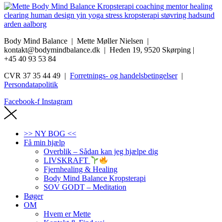
Body Mind Balance | Mette Møller Nielsen
|
kontakt@bodymindbalance.dk |
Heden 19, 9520 Skørping |
+45 40 93 53 84
CVR 37 35 44 49 |
Forretnings- og handelsbetingelser
|
Persondatapolitik
Facebook-f
Instagram
>> NY BOG <<
Få min hjælp
Overblik – Sådan kan jeg hjælpe dig
LIVSKRAFT
Fjernhealing & Healing
Body Mind Balance Kropsterapi
SOV GODT – Meditation
Bøger
OM
Hvem er Mette