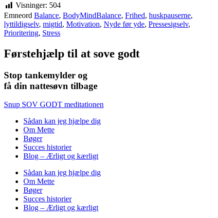
Visninger:
504
Emneord
Balance
,
BodyMindBalance
,
Frihed
,
huskpauserne
,
lyttildigselv
,
migtid
,
Motivation
,
Nyde før yde
,
Pressesigselv
,
Prioritering
,
Stress
Førstehjælp til at sove godt
Stop tankemylder og
få din nattesøvn tilbage
Snup SOV GODT meditationen
Sådan kan jeg hjælpe dig
Om Mette
Bøger
Succes historier
Blog – Ærligt og kærligt
Sådan kan jeg hjælpe dig
Om Mette
Bøger
Succes historier
Blog – Ærligt og kærligt