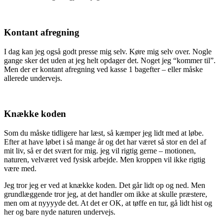
Kontant afregning
I dag kan jeg også godt presse mig selv. Køre mig selv over. Nogle
gange sker det uden at jeg helt opdager det. Noget jeg “kommer til”.
Men der er kontant afregning ved kasse 1 bagefter – eller måske
allerede undervejs.
Knække koden
Som du måske tidligere har læst, så kæmper jeg lidt med at løbe.
Efter at have løbet i så mange år og det har været så stor en del af
mit liv, så er det svært for mig. jeg vil rigtig gerne – motionen,
naturen, velværet ved fysisk arbejde. Men kroppen vil ikke rigtig
være med.
Jeg tror jeg er ved at knække koden. Det går lidt op og ned. Men
grundlæggende tror jeg, at det handler om ikke at skulle præstere,
men om at nyyyyde det. At det er OK, at tøffe en tur, gå lidt hist og
her og bare nyde naturen undervejs.