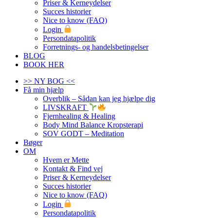
Priser & Kerneydelser
Succes historier
Nice to know (FAQ)
Login
Persondatapolitik
Forretnings- og handelsbetingelser
BLOG
BOOK HER
>> NY BOG <<
Få min hjælp
Overblik – Sådan kan jeg hjælpe dig
LIVSKRAFT
Fjernhealing & Healing
Body Mind Balance Kropsterapi
SOV GODT – Meditation
Bøger
OM
Hvem er Mette
Kontakt & Find vej
Priser & Kerneydelser
Succes historier
Nice to know (FAQ)
Login
Persondatapolitik