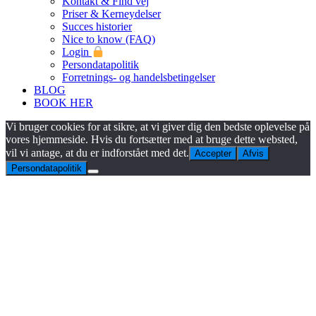
Kontakt & Find vej
Priser & Kerneydelser
Succes historier
Nice to know (FAQ)
Login
Persondatapolitik
Forretnings- og handelsbetingelser
BLOG
BOOK HER
Vi bruger cookies for at sikre, at vi giver dig den bedste oplevelse på
vores hjemmeside. Hvis du fortsætter med at bruge dette websted,
vil vi antage, at du er indforstået med det.
Accepter
Afvis
Persondatapolitik