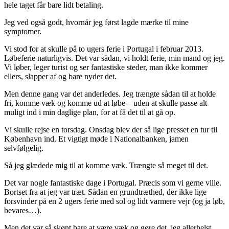
hele taget får bare lidt betaling.
Jeg ved også godt, hvornår jeg først lagde mærke til mine
symptomer.
Vi stod for at skulle på to ugers ferie i Portugal i februar 2013.
Løbeferie naturligvis. Det var sådan, vi holdt ferie, min mand og jeg.
Vi løber, leger turist og ser fantastiske steder, man ikke kommer
ellers, slapper af og bare nyder det.
Men denne gang var det anderledes. Jeg trængte sådan til at holde
fri, komme væk og komme ud at løbe – uden at skulle passe alt
muligt ind i min daglige plan, for at få det til at gå op.
Vi skulle rejse en torsdag. Onsdag blev der så lige presset en tur til
København ind. Et vigtigt møde i Nationalbanken, jamen
selvfølgelig.
Så jeg glædede mig til at komme væk. Trængte så meget til det.
Det var nogle fantastiske dage i Portugal. Præcis som vi gerne ville.
Bortset fra at jeg var træt. Sådan en grundtræthed, der ikke lige
forsvinder på en 2 ugers ferie med sol og lidt varmere vejr (og ja løb,
bevares…).
Men det var så skønt bare at være væk og gøre det, jeg allerhelst