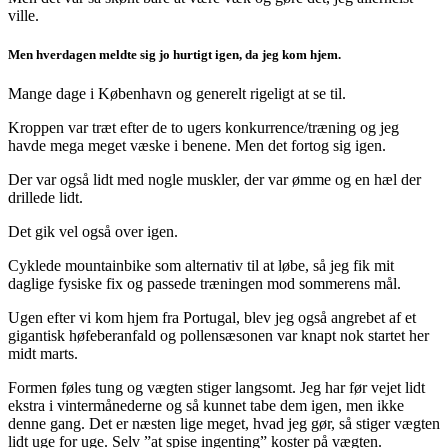
ville.
Men hverdagen meldte sig jo hurtigt igen, da jeg kom hjem.
Mange dage i København og generelt rigeligt at se til.
Kroppen var træt efter de to ugers konkurrence/træning og jeg
havde mega meget væske i benene. Men det fortog sig igen.
Der var også lidt med nogle muskler, der var ømme og en hæl der
drillede lidt.
Det gik vel også over igen.
Cyklede mountainbike som alternativ til at løbe, så jeg fik mit
daglige fysiske fix og passede træningen mod sommerens mål.
Ugen efter vi kom hjem fra Portugal, blev jeg også angrebet af et
gigantisk høfeberanfald og pollensæsonen var knapt nok startet her
midt marts.
Formen føles tung og vægten stiger langsomt. Jeg har før vejet lidt
ekstra i vintermånederne og så kunnet tabe dem igen, men ikke
denne gang. Det er næsten lige meget, hvad jeg gør, så stiger vægten
lidt uge for uge. Selv ”at spise ingenting” koster på vægten.