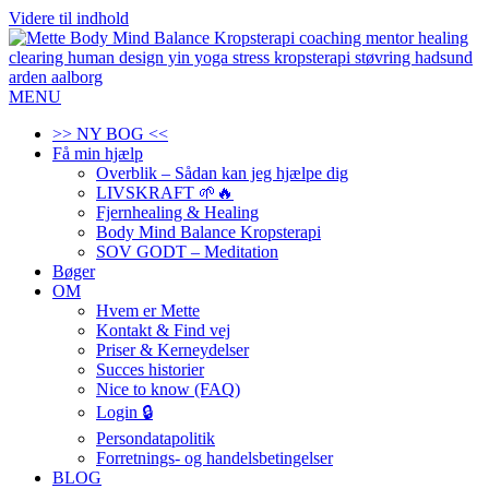
Videre til indhold
MENU
>> NY BOG <<
Få min hjælp
Overblik – Sådan kan jeg hjælpe dig
LIVSKRAFT 🌱🔥
Fjernhealing & Healing
Body Mind Balance Kropsterapi
SOV GODT – Meditation
Bøger
OM
Hvem er Mette
Kontakt & Find vej
Priser & Kerneydelser
Succes historier
Nice to know (FAQ)
Login 🔒
Persondatapolitik
Forretnings- og handelsbetingelser
BLOG