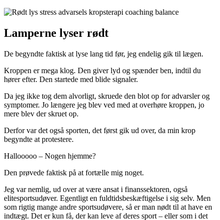
Lamperne lyser rødt
De begyndte faktisk at lyse lang tid før, jeg endelig gik til lægen.
Kroppen er mega klog. Den giver lyd og spænder ben, indtil du
hører efter. Den startede med blide signaler.
Da jeg ikke tog dem alvorligt, skruede den blot op for advarsler og
symptomer. Jo længere jeg blev ved med at overhøre kroppen, jo
mere blev der skruet op.
Derfor var det også sporten, det først gik ud over, da min krop
begyndte at protestere.
Hallooooo – Nogen hjemme?
Den prøvede faktisk på at fortælle mig noget.
Jeg var nemlig, ud over at være ansat i finanssektoren, også
elitesportsudøver. Egentligt en fuldtidsbeskæftigelse i sig selv. Men
som rigtig mange andre sportsudøvere, så er man nødt til at have en
indtægt. Det er kun få, der kan leve af deres sport – eller som i det