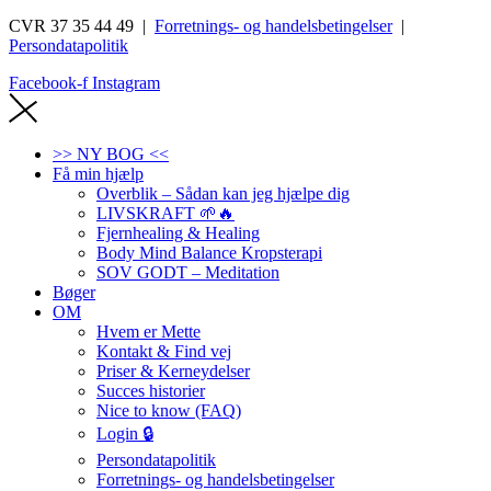
CVR 37 35 44 49 |
Forretnings- og handelsbetingelser
|
Persondatapolitik
Facebook-f
Instagram
>> NY BOG <<
Få min hjælp
Overblik – Sådan kan jeg hjælpe dig
LIVSKRAFT 🌱🔥
Fjernhealing & Healing
Body Mind Balance Kropsterapi
SOV GODT – Meditation
Bøger
OM
Hvem er Mette
Kontakt & Find vej
Priser & Kerneydelser
Succes historier
Nice to know (FAQ)
Login 🔒
Persondatapolitik
Forretnings- og handelsbetingelser