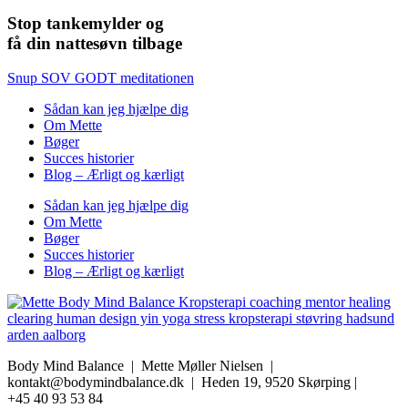
Stop tankemylder og
få din nattesøvn tilbage
Snup SOV GODT meditationen
Sådan kan jeg hjælpe dig
Om Mette
Bøger
Succes historier
Blog – Ærligt og kærligt
Sådan kan jeg hjælpe dig
Om Mette
Bøger
Succes historier
Blog – Ærligt og kærligt
Body Mind Balance | Mette Møller Nielsen
|
kontakt@bodymindbalance.dk |
Heden 19, 9520 Skørping |
+45 40 93 53 84