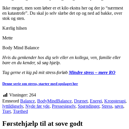
Ikke meget, men som løber er et kilo ekstra her og der jo “nærmest
en katastrofe”. Du skal jo selv slæbe det op og ned ad bakke, over
stok og sten.
Kærlig hilsen
Mette
Body Mind Balance
Hvis du genkender hos dig selv eller en kollega, ven, familie eller
bare en du kender, så søg hjælp.
Tag gerne et kig på mit stress-forløb
Mindre stress – mere RO
Denne serie om stress, starter med opslaget her
Visninger:
264
Emneord
Balance
,
BodyMindBalance
,
Drænet
,
Energi
,
Kropsterapi
,
lyttildigselv
,
Nyde før yde
,
Pressesigselv
,
Spændinger
,
Stress
,
søvn
,
Træt
,
Træthed
Førstehjælp til at sove godt