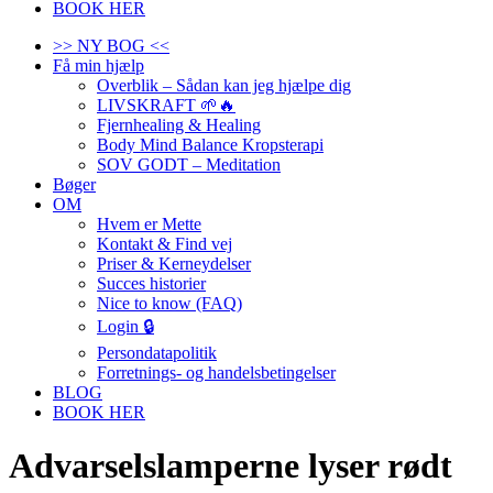
BOOK HER
>> NY BOG <<
Få min hjælp
Overblik – Sådan kan jeg hjælpe dig
LIVSKRAFT 🌱🔥
Fjernhealing & Healing
Body Mind Balance Kropsterapi
SOV GODT – Meditation
Bøger
OM
Hvem er Mette
Kontakt & Find vej
Priser & Kerneydelser
Succes historier
Nice to know (FAQ)
Login 🔒
Persondatapolitik
Forretnings- og handelsbetingelser
BLOG
BOOK HER
Advarselslamperne lyser rødt