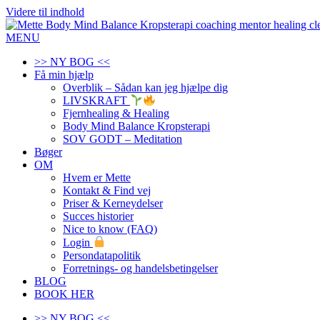
Videre til indhold
MENU
>> NY BOG <<
Få min hjælp
Overblik – Sådan kan jeg hjælpe dig
LIVSKRAFT
Fjernhealing & Healing
Body Mind Balance Kropsterapi
SOV GODT – Meditation
Bøger
OM
Hvem er Mette
Kontakt & Find vej
Priser & Kerneydelser
Succes historier
Nice to know (FAQ)
Login
Persondatapolitik
Forretnings- og handelsbetingelser
BLOG
BOOK HER
>> NY BOG <<