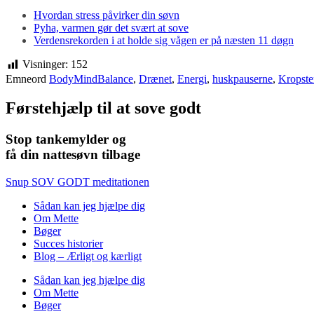
Hvordan stress påvirker din søvn
Pyha, varmen gør det svært at sove
Verdensrekorden i at holde sig vågen er på næsten 11 døgn
Visninger:
152
Emneord
BodyMindBalance
,
Drænet
,
Energi
,
huskpauserne
,
Kropste
Førstehjælp til at sove godt
Stop tankemylder og
få din nattesøvn tilbage
Snup SOV GODT meditationen
Sådan kan jeg hjælpe dig
Om Mette
Bøger
Succes historier
Blog – Ærligt og kærligt
Sådan kan jeg hjælpe dig
Om Mette
Bøger