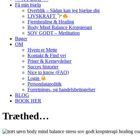
Få min hjælp
Overblik – Sådan kan jeg hjælpe dig
LIVSKRAFT
Fjernhealing & Healing
Body Mind Balance Kropsterapi
SOV GODT – Meditation
Bøger
OM
Hvem er Mette
Kontakt & Find vej
Priser & Kerneydelser
Succes historier
Nice to know (FAQ)
Login
Persondatapolitik
Forretnings- og handelsbetingelser
BLOG
BOOK HER
Træthed…