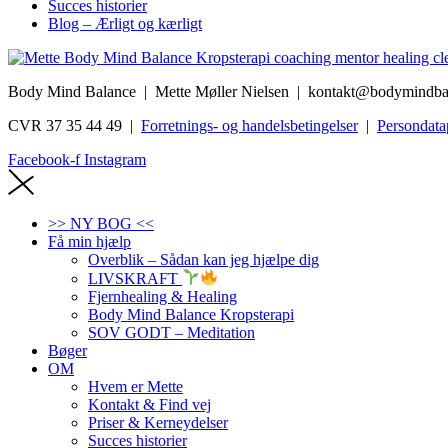
Succes historier
Blog – Ærligt og kærligt
Body Mind Balance | Mette Møller Nielsen
| kontakt@bodymindba
CVR 37 35 44 49 |
Forretnings- og handelsbetingelser
|
Persondatap
Facebook-f
Instagram
>> NY BOG <<
Få min hjælp
Overblik – Sådan kan jeg hjælpe dig
LIVSKRAFT
Fjernhealing & Healing
Body Mind Balance Kropsterapi
SOV GODT – Meditation
Bøger
OM
Hvem er Mette
Kontakt & Find vej
Priser & Kerneydelser
Succes historier