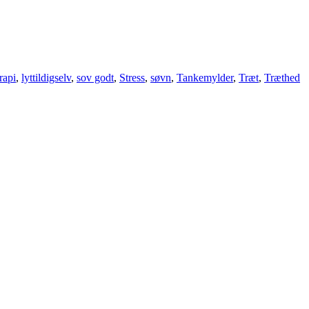
rapi
,
lyttildigselv
,
sov godt
,
Stress
,
søvn
,
Tankemylder
,
Træt
,
Træthed