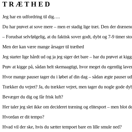
T R Æ T H E D
Jeg har en udfordring til dig….
Du har prøvet at sove mere – men er stadig lige træt. Den der drænend
– Forudsat selvfølgelig, at du faktisk sover godt, dybt og 7-9 timer stor
Men der kan være mange årsager til træthed
Jeg starter lige hårdt ud og ja jeg siger det bare – har du prøvet at k
Prøv at kigge på, sådan helt skemaagtigt, hvor meget du egentlig laver
Hvor mange pauser tager du i løbet af din dag – sådan ægte pauser ud
Trækker du vejret? Ja, du trækker vejret, men tager du nogle gode dyb
Bevæger du dig og får frisk luft?
Her taler jeg slet ikke om decideret træning og elitesport – men blot det
Hvordan er dit tempo?
Hvad vil der ske, hvis du sætter tempoet bare en lille smule ned?