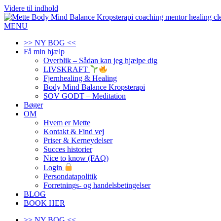
Videre til indhold
MENU
>> NY BOG <<
Få min hjælp
Overblik – Sådan kan jeg hjælpe dig
LIVSKRAFT
Fjernhealing & Healing
Body Mind Balance Kropsterapi
SOV GODT – Meditation
Bøger
OM
Hvem er Mette
Kontakt & Find vej
Priser & Kerneydelser
Succes historier
Nice to know (FAQ)
Login
Persondatapolitik
Forretnings- og handelsbetingelser
BLOG
BOOK HER
>> NY BOG <<