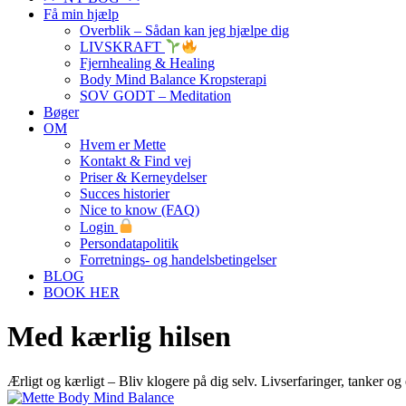
Få min hjælp
Overblik – Sådan kan jeg hjælpe dig
LIVSKRAFT
Fjernhealing & Healing
Body Mind Balance Kropsterapi
SOV GODT – Meditation
Bøger
OM
Hvem er Mette
Kontakt & Find vej
Priser & Kerneydelser
Succes historier
Nice to know (FAQ)
Login
Persondatapolitik
Forretnings- og handelsbetingelser
BLOG
BOOK HER
Med kærlig hilsen
Ærligt og kærligt – Bliv klogere på dig selv. Livserfaringer, tanker og